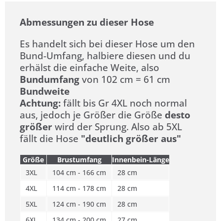
Abmessungen zu dieser Hose
Es handelt sich bei dieser Hose um den
Bund-Umfang, halbiere diesen und du
erhälst die einfache Weite, also
Bundumfang
von 102 cm = 61 cm
Bundweite
Achtung:
fällt bis Gr 4XL noch normal
aus, jedoch je Größer die Größe
desto
größer
wird der Sprung. Also ab 5XL
fällt die Hose
"deutlich größer aus"
Größe
Brustumfang
Innenbein-Länge
3XL
104 cm - 166 cm
28 cm
4XL
114 cm - 178 cm
28 cm
5XL
124 cm - 190 cm
28 cm
6XL
134 cm - 200 cm
27 cm