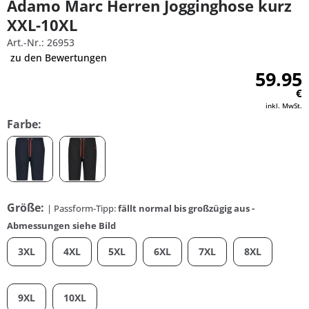
Adamo Marc Herren Jogginghose kurz
XXL-10XL
Art.-Nr.: 26953
zu den Bewertungen
59.95
€
inkl. MwSt.
Farbe:
Größe:
| Passform-Tipp:
fällt normal bis großzügig aus -
Abmessungen siehe Bild
3XL
4XL
5XL
6XL
7XL
8XL
9XL
10XL