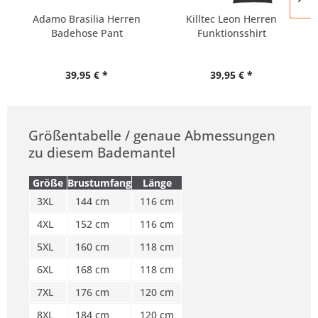
Adamo Brasilia Herren
Killtec Leon Herren
Badehose Pant
Funktionsshirt
Übergrößen
Übergrößen
39,95 € *
39,95 € *
Größentabelle / genaue Abmessungen
zu diesem Bademantel
Größe
Brustumfang
Länge
3XL
144 cm
116 cm
4XL
152 cm
116 cm
5XL
160 cm
118 cm
6XL
168 cm
118 cm
7XL
176 cm
120 cm
8XL
184 cm
120 cm