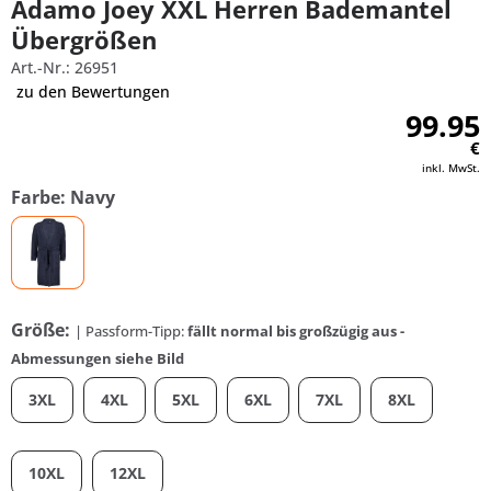
Adamo Joey XXL Herren Bademantel
Übergrößen
Art.-Nr.: 26951
zu den Bewertungen
99.95
€
inkl. MwSt.
Farbe: Navy
Größe:
| Passform-Tipp:
fällt normal bis großzügig aus -
Abmessungen siehe Bild
3XL
4XL
5XL
6XL
7XL
8XL
10XL
12XL