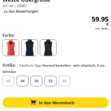
Art.-Nr.: 25087
zu den Bewertungen
59.95
€
inkl. MwSt.
Farbe:
Größe:
| Passform-Tipp:
Normal bestellen - sehr elastisch, 5 cm
dehnbar
46
48
50
52
54
In den
Warenkorb