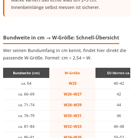
Innenbeinlänge selbst messen ist sicherer.
Bundweite in cm → W-Größe: Schnell-Übersicht
Wer seinen Bundumfang in cm kennt, findet hier direkt die
passende W-Größe. Formel: cm ÷ 2,54 = W.
Bundweite (cm)
W-Größe
EU Herren ca.
ca. 64
W25
40–42
ca. 66–69
W26–W27
42
ca. 71–74
W28–W29
44
ca. 76–79
W30–W31
46
ca. 81–84
W32–W33
46–48
ca. 86–91
W34–W36
50–52