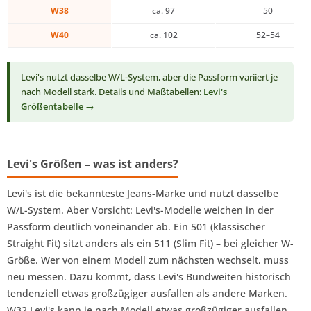
W38
ca. 97
50
W40
ca. 102
52–54
Levi's nutzt dasselbe W/L-System, aber die Passform variiert je
nach Modell stark. Details und Maßtabellen:
Levi's
Größentabelle →
Levi's Größen – was ist anders?
Levi's ist die bekannteste Jeans-Marke und nutzt dasselbe
W/L-System. Aber Vorsicht: Levi's-Modelle weichen in der
Passform deutlich voneinander ab. Ein 501 (klassischer
Straight Fit) sitzt anders als ein 511 (Slim Fit) – bei gleicher W-
Größe. Wer von einem Modell zum nächsten wechselt, muss
neu messen. Dazu kommt, dass Levi's Bundweiten historisch
tendenziell etwas großzügiger ausfallen als andere Marken.
W32 Levi's kann je nach Modell etwas großzügiger ausfallen