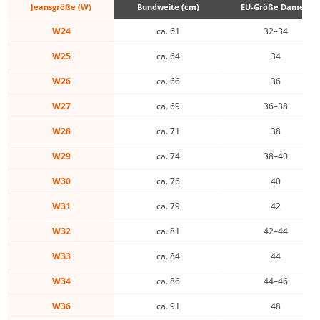
Jeansgröße (W)
Bundweite (cm)
EU-Größe Damen
W24
ca. 61
32–34
W25
ca. 64
34
W26
ca. 66
36
W27
ca. 69
36–38
W28
ca. 71
38
W29
ca. 74
38–40
W30
ca. 76
40
W31
ca. 79
42
W32
ca. 81
42–44
W33
ca. 84
44
W34
ca. 86
44–46
W36
ca. 91
48