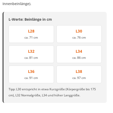
Innenbeinlänge).
L-Werte: Beinlänge in cm
L28
L30
ca. 71 cm
ca. 76 cm
L32
L34
ca. 81 cm
ca. 86 cm
L36
L38
ca. 91 cm
ca. 97 cm
Tipp: L30 entspricht in etwa Kurzgröße (Körpergröße bis 175
cm), L32 Normalgröße, L34 und höher Langgröße.