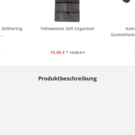
 Zelthering
Yellowstone Zelt Organiser
Kam
..
Gummihamme
*
15,00 € *
19,95 € *
Produktbeschreibung