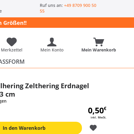
-
Ruf uns an:
+49 8709 900 50
e
55
 Größen!!
Merkzettel
Mein Konto
Mein Warenkorb
ASSFORM
lhering Zelthering Erdnagel
23 cm
gen
0,50
€
inkl. MwSt.
In den
Warenkorb