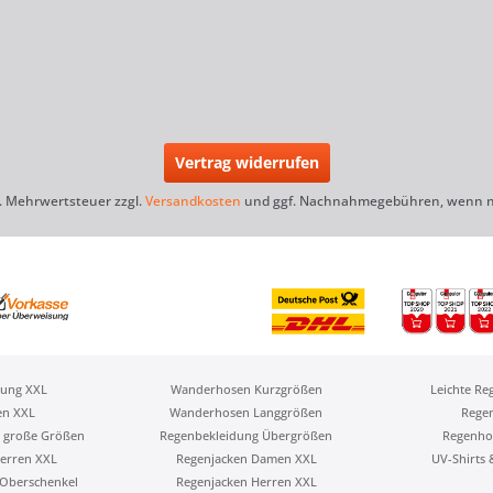
Vertrag widerrufen
zl. Mehrwertsteuer zzgl.
Versandkosten
und ggf. Nachnahmegebühren, wenn ni
ung XXL
Wanderhosen Kurzgrößen
Leichte Re
en XXL
Wanderhosen Langgrößen
Rege
 große Größen
Regenbekleidung Übergrößen
Regenho
erren XXL
Regenjacken Damen XXL
UV-Shirts
Oberschenkel
Regenjacken Herren XXL