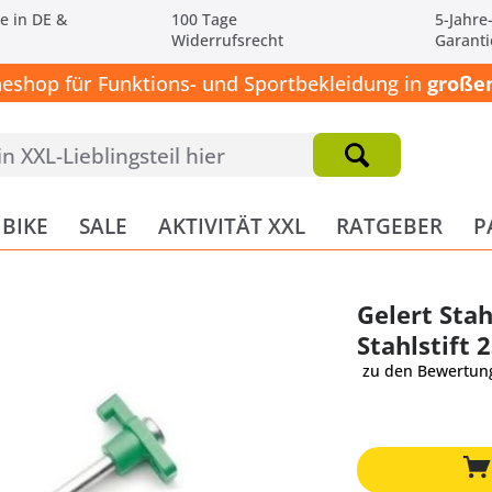
e in DE &
100 Tage
5-Jahre
Widerrufsrecht
Garanti
neshop für Funktions- und Sportbekleidung in
großen
BIKE
SALE
AKTIVITÄT XXL
RATGEBER
P
Gelert Stah
Stahlstift 
zu den Bewertun