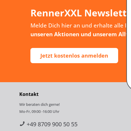
RennerXXL Newslett
Melde Dich hier an und erhalte alle I
unseren Aktionen und unserem Allt
Jetzt kostenlos anmelden
Kontakt
Wir beraten dich gerne!
Mo-Fr, 09:00 -16:00 Uhr
+49 8709 900 50 55