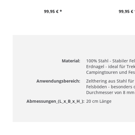
99,95 € *
99,95 € 
Material:
100% Stahl - Stabiler F
Erdnagel - ideal für Tre
Campingtouren und Fest
Anwendungsbereich:
Zelthering aus Stahl fü
Felsböden - besonders 
Durchmesser von 8 mm
Abmessungen_(L_x_B_x_H_):
20 cm Länge