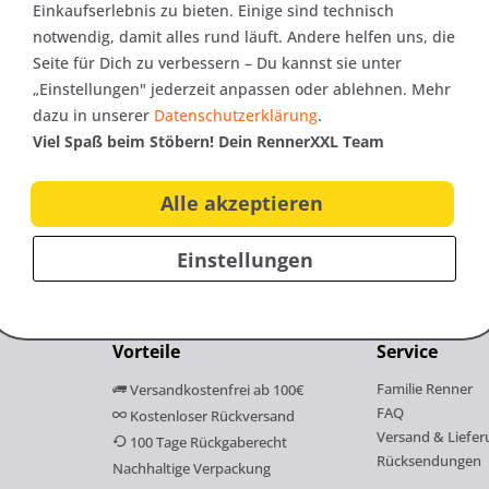
Einkaufserlebnis zu bieten. Einige sind technisch
er
notwendig, damit alles rund läuft. Andere helfen uns, die
Seite für Dich zu verbessern – Du kannst sie unter
„Einstellungen" jederzeit anpassen oder ablehnen. Mehr
nfos zu neuen Produkten,
10€
dazu in unserer
Datenschutzerklärung
.
ag
als Onlineshop!
Viel Spaß beim Stöbern! Dein RennerXXL Team
Gutschei
Alle akzeptieren
Einstellungen
Vorteile
Service
Familie Renner
Versandkostenfrei ab 100€
FAQ
Kostenloser Rückversand
Versand & Liefer
100 Tage Rückgaberecht
Rücksendungen
Nachhaltige Verpackung