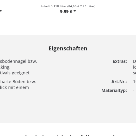
Inhalt
0.118 Liter
(84,66 € * / 1 Liter)
*
9,99 € *
Eigenschaften
elsbodennagel bzw.
Extras:
D
kking,
i
ivals geeignet
s
r harte Böden bzw.
Art.Nr.:
1
dick mit einem
Materialtyp:
-