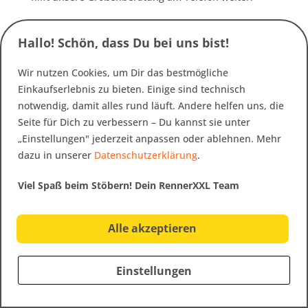
Was ist der Unterschied zwischen
Hallo! Schön, dass Du bei uns bist!
Fleece und Microfleece?
Wir nutzen Cookies, um Dir das bestmögliche
Microfleece ist eine besonders dünne, leichte
Variante – meist zwischen 100 und 200 Gramm
Einkaufserlebnis zu bieten. Einige sind technisch
pro Quadratmeter. Es wärmt weniger als
notwendig, damit alles rund läuft. Andere helfen uns, die
klassisches Polar-Fleece, trocknet aber schneller
Seite für Dich zu verbessern – Du kannst sie unter
und lässt sich kleiner zusammenpacken. Ideal als
„Einstellungen" jederzeit anpassen oder ablehnen. Mehr
erste Wärmeschicht.
dazu in unserer
Datenschutzerklärung
.
Was ist der Unterschied zwischen
Viel Spaß beim Stöbern! Dein RennerXXL Team
Fleece und Softshell?
Alle akzeptieren
Fleece ist eine reine Wärmeschicht ohne
Wetterschutz. Softshell ist winddicht und leicht
wasserabweisend, dafür etwas weniger
Einstellungen
atmungsaktiv. Fleece wird im Zwiebelprinzip als
Midlayer getragen, Softshell meist als alleinige
Übergangsjacke.