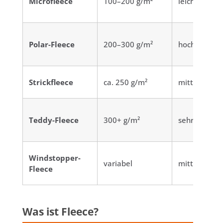
Microfleece
100–200 g/m²
leicht
Polar-Fleece
200–300 g/m²
hoch
Strickfleece
ca. 250 g/m²
mittel
Teddy-Fleece
300+ g/m²
sehr hoch
Windstopper-
variabel
mittel bis h
Fleece
Was ist Fleece?