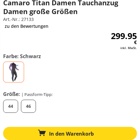
Camaro Titan Damen Tauchanzug
Damen große Größen
Art.-Nr.: 27133
zu den Bewertungen
299.95
€
inkl. MwSt.
Farbe: Schwarz
Größe:
| Passform-Tipp:
44
46
In den
Warenkorb