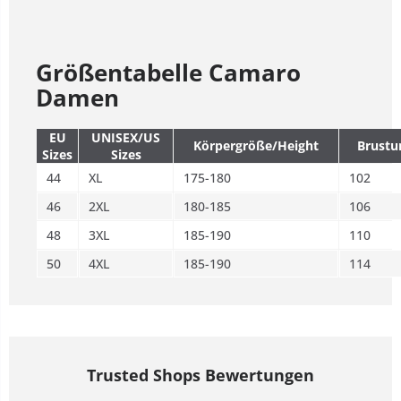
Größentabelle Camaro
Damen
EU
UNISEX/US
Körpergröße/Height
Brustu
Sizes
Sizes
44
XL
175-180
102
46
2XL
180-185
106
48
3XL
185-190
110
50
4XL
185-190
114
Trusted Shops Bewertungen