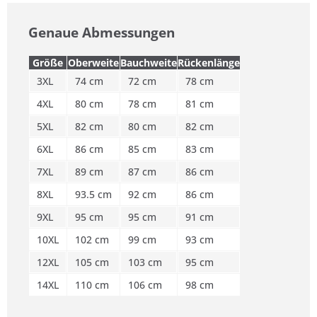
Genaue Abmessungen
Größe
Oberweite
Bauchweite
Rückenlänge
3XL
74 cm
72 cm
78 cm
4XL
80 cm
78 cm
81 cm
5XL
82 cm
80 cm
82 cm
6XL
86 cm
85 cm
83 cm
7XL
89 cm
87 cm
86 cm
8XL
93.5 cm
92 cm
86 cm
9XL
95 cm
95 cm
91 cm
10XL
102 cm
99 cm
93 cm
12XL
105 cm
103 cm
95 cm
14XL
110 cm
106 cm
98 cm