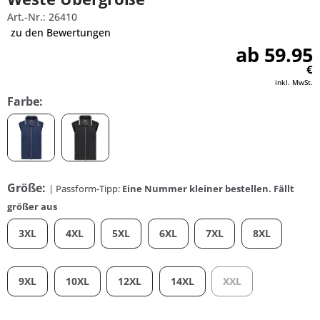
Art.-Nr.: 26410
zu den Bewertungen
ab 59.95
€
inkl. MwSt.
Farbe:
Größe:
| Passform-Tipp:
Eine Nummer kleiner bestellen. Fällt
größer aus
3XL
4XL
5XL
6XL
7XL
8XL
9XL
10XL
12XL
14XL
XXL