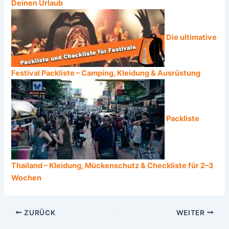
Deinen Urlaub
Die ultimative
Festival Packliste – Camping, Kleidung & Ausrüstung
Packliste
Thailand – Kleidung, Mückenschutz & Checkliste für 2–3
Wochen
ZURÜCK
WEITER