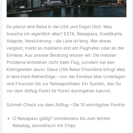
Du planst eine Reise in die USA und fragst Dich: Was
brauche ich eigentlich alles? ESTA, Reisepass, Kreditkarte,
Adapter, Versicherung – die Liste ist lang. Wer etwas
vergisst, merkt es meistens erst am Flughafen oder an der
Einreise. Aus unserer Beratung wissen wir: Die meisten
Probleme entstehen nicht beim Flug, sondern bei den
Kleinigkeiten davor. Diese USA Reise Checkliste bringt alles
in eine klare Reihenfolge – von der Einreise über Unterlagen
und Finanzen bis zur Reiseapotheke. Ein System, das Du
vor dem Abflug Punkt für Punkt durchgehen kannst.
Schnell-Check vor dem Abflug – Die 10 wichtigsten Punkte
☑ Reisepass gültig? (mindestens bis zum letzten
Reisetag, biometrisch mit Chip)