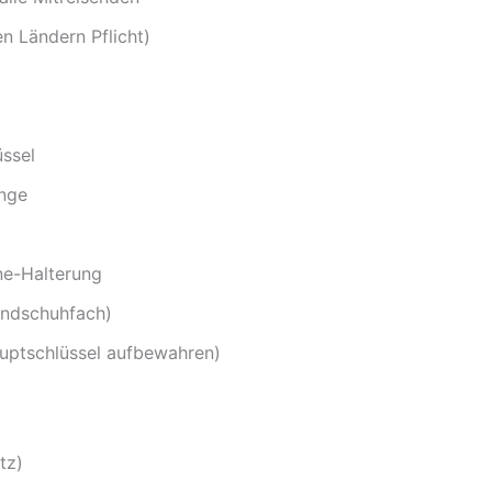
en Ländern Pflicht)
ssel
ange
ne-Halterung
andschuhfach)
auptschlüssel aufbewahren)
tz)