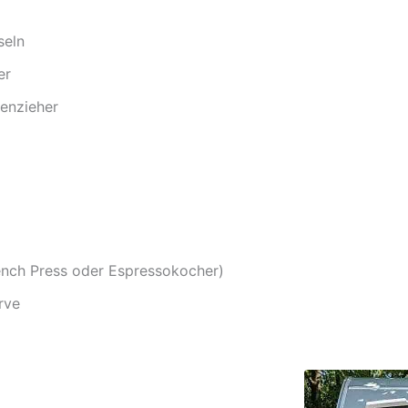
seln
er
kenzieher
rench Press oder Espressokocher)
rve