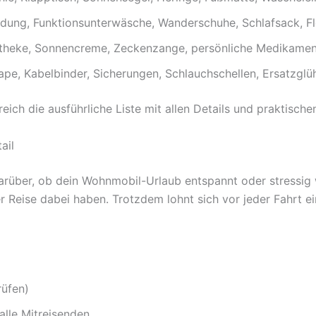
ung, Funktionsunterwäsche, Wanderschuhe, Schlafsack, Fl
heke, Sonnencreme, Zeckenzange, persönliche Medikamente
pe, Kabelbinder, Sicherungen, Schlauchschellen, Ersatzglü
eich die ausführliche Liste mit allen Details und praktische
ail
rüber, ob dein Wohnmobil-Urlaub entspannt oder stressig w
 Reise dabei haben. Trotzdem lohnt sich vor jeder Fahrt ei
rüfen)
lle Mitreisenden