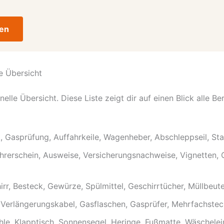
den
e Übersicht
hnelle Übersicht. Diese Liste zeigt dir auf einen Blick alle B
 Gasprüfung, Auffahrkeile, Wagenheber, Abschleppseil, St
hrerschein, Ausweise, Versicherungsnachweise, Vignetten,
r, Besteck, Gewürze, Spülmittel, Geschirrtücher, Müllbeute
Verlängerungskabel, Gasflaschen, Gasprüfer, Mehrfachste
e, Klapptisch, Sonnensegel, Heringe, Fußmatte, Wäschelei