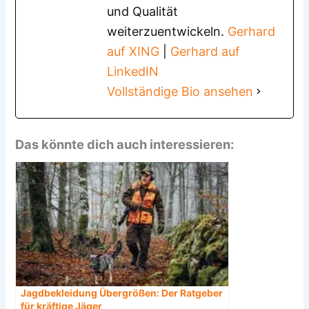
und Qualität
weiterzuentwickeln.
Gerhard
auf XING
|
Gerhard auf
LinkedIN
Vollständige Bio ansehen
Das könnte dich auch interessieren:
Jagdbekleidung Übergrößen: Der Ratgeber
für kräftige Jäger