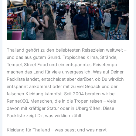
Thailand gehört zu den beliebtesten Reisezielen weltweit –
und das aus gutem Grund. Tropisches Klima, Strände,
Tempel, Street Food und ein entspanntes Reisetempo
machen das Land für viele unvergesslich. Was auf Deiner
Packliste landet, entscheidet aber darüber, ob Du wirklich
entspannt ankommst oder mit zu viel Gepäck und der
falschen Kleidung kämpfst. Seit 2004 beraten wir bei
RennerXXL Menschen, die in die Tropen reisen – viele
davon mit kräftiger Statur oder in Übergrößen. Diese
Packliste zeigt Dir, was wirklich zählt.
Kleidung für Thailand – was passt und was nervt