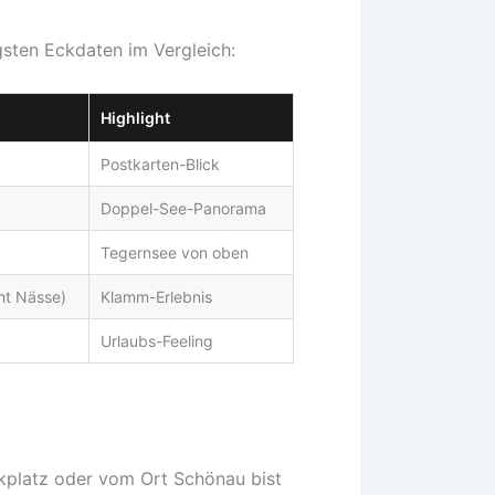
gsten Eckdaten im Vergleich:
Highlight
Postkarten-Blick
Doppel-See-Panorama
Tegernsee von oben
ht Nässe)
Klamm-Erlebnis
Urlaubs-Feeling
rkplatz oder vom Ort Schönau bist