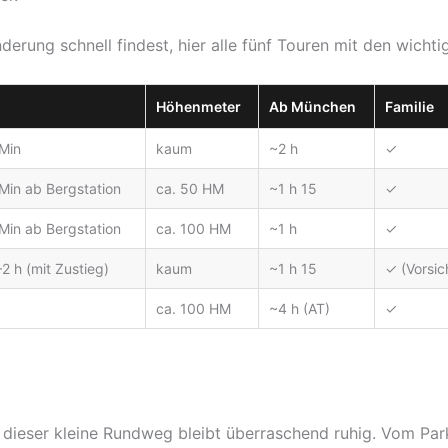
erung schnell findest, hier alle fünf Touren mit den wichti
Höhenmeter
Ab München
Familie
 Min
kaum
~2 h
✓
Min ab Bergstation
ca. 50 HM
~1 h 15
✓
Min ab Bergstation
ca. 100 HM
~1 h
✓
–2 h (mit Zustieg)
kaum
~1 h 15
✓ (Vorsic
ca. 100 HM
~4 h (AT)
✓
r dieser kleine Rundweg bleibt überraschend ruhig. Vom Pa