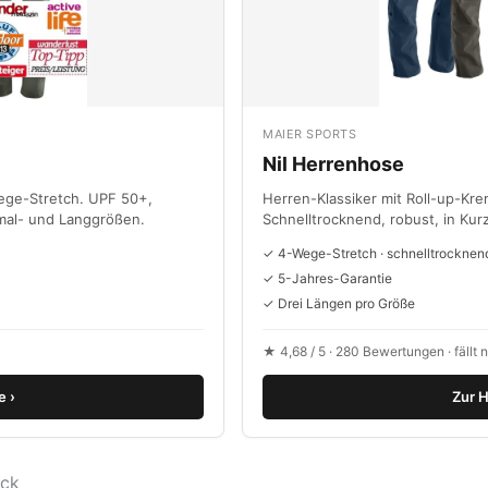
MAIER SPORTS
Nil Herrenhose
ege-Stretch. UPF 50+,
Herren-Klassiker mit Roll-up-Kr
rmal- und Langgrößen.
Schnelltrocknend, robust, in Ku
✓ 4-Wege-Stretch · schnelltrocknen
✓ 5-Jahres-Garantie
✓ Drei Längen pro Größe
★ 4,68 / 5 · 280 Bewertungen · fällt 
 ›
Zur H
ick