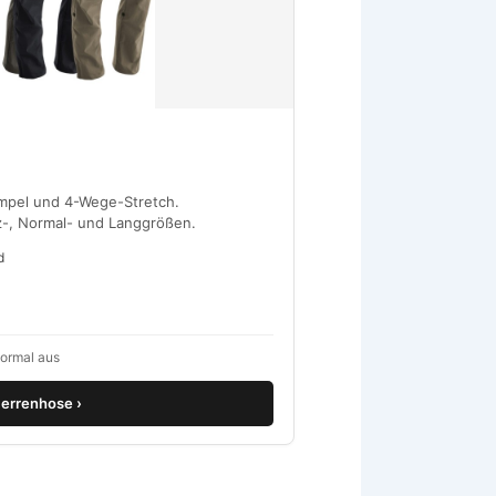
empel und 4-Wege-Stretch.
rz-, Normal- und Langgrößen.
d
normal aus
errenhose ›