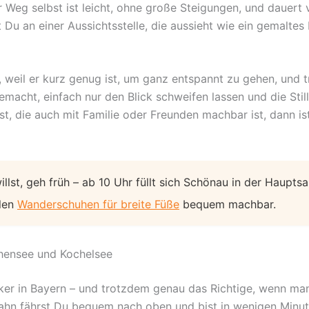
Weg selbst ist leicht, ohne große Steigungen, und dauert v
 Du an einer Aussichtsstelle, die aussieht wie ein gemalte
, weil er kurz genug ist, um ganz entspannt zu gehen, und
gemacht, einfach nur den Blick schweifen lassen und die St
t, die auch mit Familie oder Freunden machbar ist, dann 
lst, geh früh – ab 10 Uhr füllt sich Schönau in der Hauptsa
alen
Wanderschuhen für breite Füße
bequem machbar.
hensee und Kochelsee
iker in Bayern – und trotzdem genau das Richtige, wenn man
hn fährst Du bequem nach oben und bist in wenigen Minute