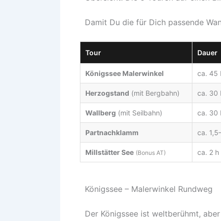
Damit Du die für Dich passende Wand
Tour
Dauer
Königssee Malerwinkel
ca. 45
Herzogstand
(mit Bergbahn)
ca. 30 
Wallberg
(mit Seilbahn)
ca. 30 
Partnachklamm
ca. 1,5
Millstätter See
ca. 2 h
(Bonus AT)
Königssee – Malerwinkel Rundweg
Der Königssee ist weltberühmt, abe